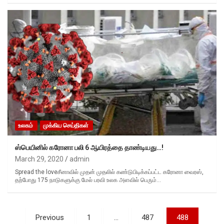
உலகம்
முக்கிய செய்திகள்
ஸ்பெயினில் கரோனா பலி 6 ஆயிரத்தை தாண்டியது…!
March 29, 2020
admin
Spread the loveசீனாவில் முதன் முதலில் கண்டுபிடிக்கப்பட்ட கரோனா வைரஸ்,
தற்போது 175 நாடுகளுக்கு மேல் பரவி உலக அளவில் பெரும்…
Posts
Previous
1
…
487
488