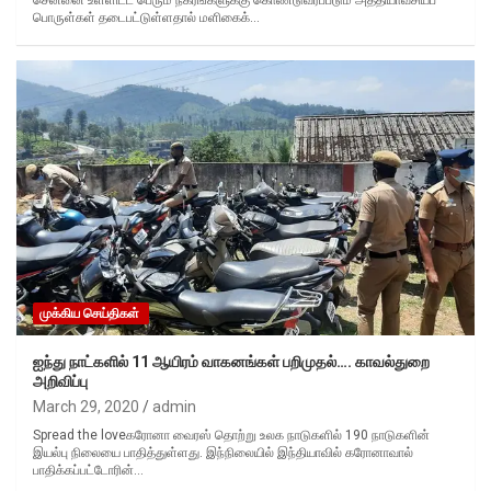
சென்னை உள்ளிட்ட பெரும் நகரங்களுக்கு கொண்டுவரப்படும் அத்தியாவசியப்
பொருள்கள் தடைபட்டுள்ளதால் மளிகைக்…
முக்கிய செய்திகள்
ஐந்து நாட்களில் 11 ஆயிரம் வாகனங்கள் பறிமுதல்…. காவல்துறை
அறிவிப்பு
March 29, 2020
admin
Spread the loveகரோனா வைரஸ் தொற்று உலக நாடுகளில் 190 நாடுகளின்
இயல்பு நிலையை பாதித்துள்ளது. இந்நிலையில் இந்தியாவில் கரோனாவால்
பாதிக்கப்பட்டோரின்…