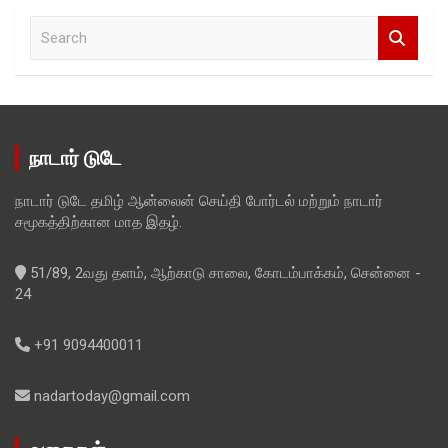
S
e
a
r
c
h
நாடார் டுடே
நாடார் டுடே தமிழ் ஆன்லைன் செய்தி போர்டல் மற்றும் நாடார்
சமூகத்திற்கான மாத இதழ்.
51/89, 2வது தளம், ஆற்காடு சாலை, கோடம்பாக்கம், சென்னை -
24
+91 9094400011
nadartoday@gmail.com