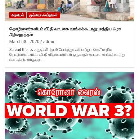
அரசியல்
முக்கிய செய்திகள்
தொழிலாளர்களிடம் வீட்டு வாடகை வாங்கக்கூடாது: மத்திய அரசு
அறிவுறுத்தல்
March 30, 2020
admin
Spread the loveபுதுடில்லி: இடம் பெயர்ந்து பணியாற்றும் வெளிமாநில
தொழிலாளர்களிடம் வீட்டு உரிமையாளர்கள் ஒருமாதம் வாடகை வாங்கக்கூடாது
என மத்திய உள்துறை…