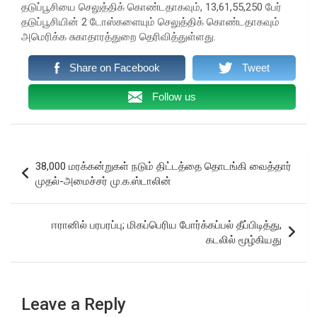
தடுப்பூசியை செலுத்திக் கொண்டதாகவும், 13,61,55,250 பேர்
தடுப்பூசியின் 2 டோஸ்களையும் செலுத்திக் கொண்டதாகவும்
அமெரிக்க சுகாதாரத்துறை தெரிவித்துள்ளது.
Share on Facebook
Tweet
Follow us
Post
38,000 மரக்கன்றுகள் நடும் திட்டத்தை தொடங்கி வைத்தார்
navigation
முதல்-அமைச்சர் மு.க.ஸ்டாலின்
ஈரானில் பரபரப்பு; மிகப்பெரிய போர்க்கப்பல் தீப்பிடித்து,
கடலில் மூழ்கியது
Leave a Reply