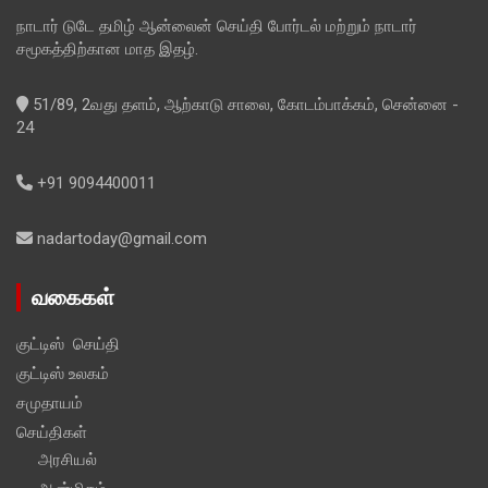
நாடார் டுடே தமிழ் ஆன்லைன் செய்தி போர்டல் மற்றும் நாடார்
சமூகத்திற்கான மாத இதழ்.
51/89, 2வது தளம், ஆற்காடு சாலை, கோடம்பாக்கம், சென்னை -
24
+91 9094400011
nadartoday@gmail.com
வகைகள்
குட்டிஸ் செய்தி
குட்டிஸ் உலகம்
சமுதாயம்
செய்திகள்
அரசியல்