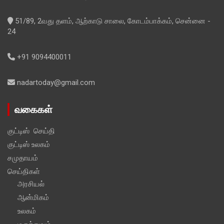
51/89, 2வது தளம், ஆற்காடு சாலை, கோடம்பாக்கம், சென்னை -
24
+91 9094400011
nadartoday@gmail.com
வகைகள்
குட்டிஸ் செய்தி
குட்டிஸ் உலகம்
சமுதாயம்
செய்திகள்
அரசியல்
ஆன்மிகம்
உலகம்