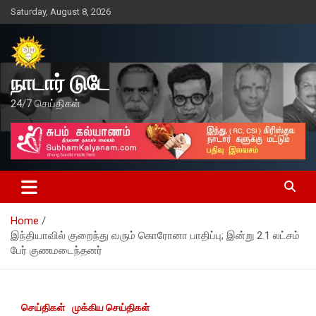
Skip
Saturday, August 8, 2026
to
content
நாடார் டுடே
24/7 செய்திகள்
Home
இந்தியாவில் குறைந்து வரும் கொரோனா பாதிப்பு; இன்று 2.1 லட்சம்
பேர் குணமடைந்தனர்
செய்திகள்
முக்கிய செய்திகள்