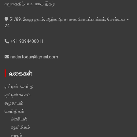
சமூகத்திற்கான மாத இதழ்.
51/89, 2வது தளம், ஆற்காடு சாலை, கோடம்பாக்கம், சென்னை -
24
+91 9094400011
nadartoday@gmail.com
வகைகள்
குட்டிஸ் செய்தி
குட்டிஸ் உலகம்
சமுதாயம்
செய்திகள்
அரசியல்
ஆன்மிகம்
உலகம்