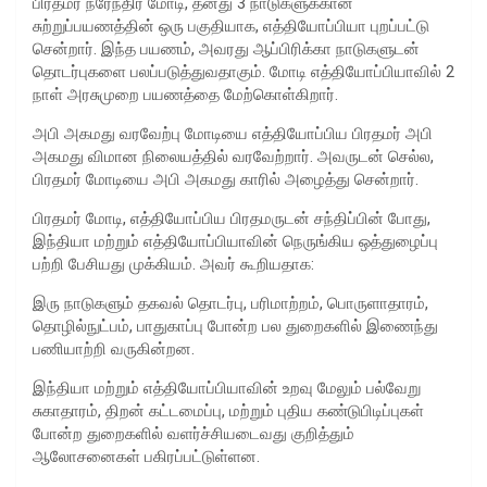
பிரதமர் நரேந்திர மோடி, தனது 3 நாடுகளுக்கான
சுற்றுப்பயணத்தின் ஒரு பகுதியாக, எத்தியோப்பியா புறப்பட்டு
சென்றார். இந்த பயணம், அவரது ஆப்பிரிக்கா நாடுகளுடன்
தொடர்புகளை பலப்படுத்துவதாகும். மோடி எத்தியோப்பியாவில் 2
நாள் அரசுமுறை பயணத்தை மேற்கொள்கிறார்.
அபி அகமது வரவேற்பு மோடியை எத்தியோப்பிய பிரதமர் அபி
அகமது விமான நிலையத்தில் வரவேற்றார். அவருடன் செல்ல,
பிரதமர் மோடியை அபி அகமது காரில் அழைத்து சென்றார்.
பிரதமர் மோடி, எத்தியோப்பிய பிரதமருடன் சந்திப்பின் போது,
இந்தியா மற்றும் எத்தியோப்பியாவின் நெருங்கிய ஒத்துழைப்பு
பற்றி பேசியது முக்கியம். அவர் கூறியதாக:
இரு நாடுகளும் தகவல் தொடர்பு, பரிமாற்றம், பொருளாதாரம்,
தொழில்நுட்பம், பாதுகாப்பு போன்ற பல துறைகளில் இணைந்து
பணியாற்றி வருகின்றன.
இந்தியா மற்றும் எத்தியோப்பியாவின் உறவு மேலும் பல்வேறு
சுகாதாரம், திறன் கட்டமைப்பு, மற்றும் புதிய கண்டுபிடிப்புகள்
போன்ற துறைகளில் வளர்ச்சியடைவது குறித்தும்
ஆலோசனைகள் பகிரப்பட்டுள்ளன.