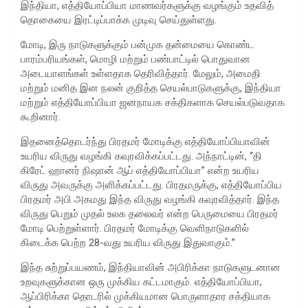
இந்தியா, எத்தியோப்பியா மாணவர்களுக்கு வழங்கும் உதவித்
தொகையை இரட்டிப்பாக்க முடிவு செய்துள்ளது.
மோடி, இரு நாடுகளுக்கும் பன்முக தன்மையை கொண்ட
பாரம்பரியங்கள், மொழி மற்றும் பண்பாட்டில் பொதுவான
அடையாளங்கள் உள்ளதாக தெரிவித்தார். மேலும், அமைதி
மற்றும் மனித இன நலன் குறித்த செயல்பாடுகளுக்கு, இந்தியா
மற்றும் எத்தியோப்பியா ஜனநாயக சக்திகளாக செயல்படுவதாக
கூறினார்.
இதனைத்தொடர்ந்து பிரதமர் மோடிக்கு எத்தியோப்பியாவின்
உயரிய விருது வழங்கி கவுரவிக்கப்பட்டது. அந்நாட்டின், “தி
கிரேட் ஹானர் நிஷான் ஆப் எத்தியோப்பியா” என்ற உயரிய
விருது அவருக்கு அளிக்கப்பட்டது. பிரதமருக்கு, எத்தியோப்பிய
பிரதமர் அபி அகமது இந்த விருது வழங்கி கவுரவித்தார். இந்த
விருது பெறும் முதல் உலக தலைவர் என்ற பெருமையை பிரதமர்
மோடி பெற்றுள்ளார். பிரதமர் மோடிக்கு வெளிநாடுகளில்
கிடைக்க பெற்ற 28-வது உயரிய விருது இதுவாகும்.”
இந்த சுற்றுப்பயணம், இந்தியாவின் அபிரிக்கா நாடுகளுடனான
உறவுகளுக்கான ஒரு முக்கிய கட்டமாகும். எத்தியோப்பியா,
ஆப்பிரிக்கா தொடரில் முக்கியமான பொருளாதார சக்தியாக