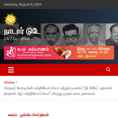
Skip
Saturday, August 8, 2026
to
content
நாடார் டுடே
24/7 செய்திகள்
Home
பிரதமர் மோடியின் எத்தியோப்பியா சுற்றுப்பயணம்:”தி கிரேட் ஹானர்
நிஷான் ஆப் எத்தியோப்பியா” விருது:முதல் உலக தலைவர்
உலகம்
முக்கிய செய்திகள்